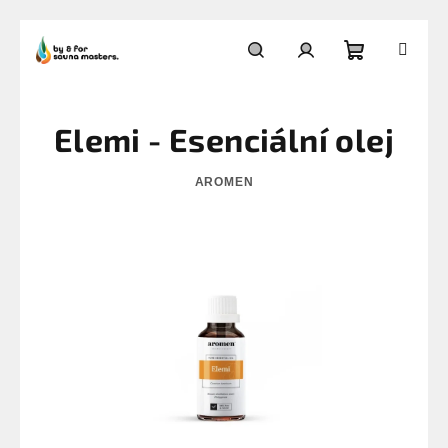
Přejít
na
Nákupní
Hledat
Přihlášení
obsah
Elemi - Esenciální olej
košík
AROMEN