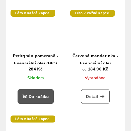
Léto v každé kapce.
Léto v každé kapce.
Petitgrain pomeranč -
Červená mandarinka -
Esenciální olej (BIO)
Esenciální olej
284 Kč
184,90 Kč
od
Skladem
Vyprodáno
Do košíku
Detail
Léto v každé kapce.