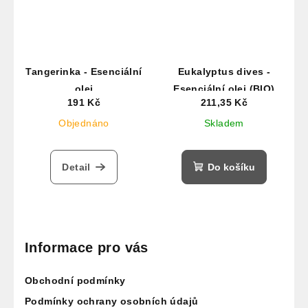
Tangerinka - Esenciální
Eukalyptus dives -
olej
Esenciální olej (BIO)
191 Kč
211,35 Kč
Objednáno
Skladem
Detail
Do košíku
Z
á
p
Informace pro vás
a
Obchodní podmínky
t
í
Podmínky ochrany osobních údajů