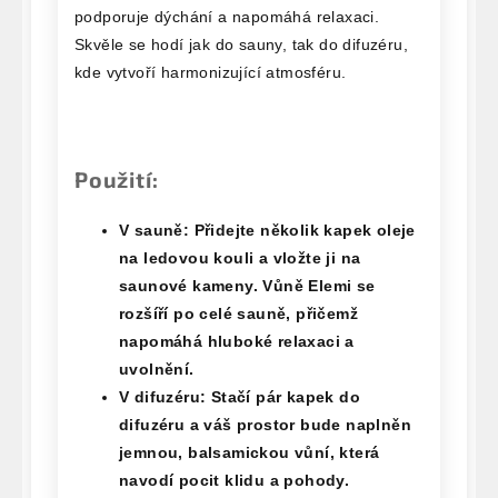
podporuje dýchání a napomáhá relaxaci.
Skvěle se hodí jak do sauny, tak do difuzéru,
kde vytvoří harmonizující atmosféru.
Použití:
V sauně:
Přidejte několik kapek oleje
na ledovou kouli a vložte ji na
saunové kameny. Vůně Elemi se
rozšíří po celé sauně, přičemž
napomáhá hluboké relaxaci a
uvolnění.
V difuzéru:
Stačí pár kapek do
difuzéru a váš prostor bude naplněn
jemnou, balsamickou vůní, která
navodí pocit klidu a pohody.