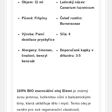
Objem: 11 ml
Latinský název:
Canarium luzonicum
Původ: Filipíny
Čeleď rostlin:
Burseraceae
Výroba: Parní
Síla: 4
destilace pryskyřice
Alergeny: limonen,
Doporučené kapky v
linalool, benzyl
difuzéru: 3-5
benzoát
100% BIO esenciální olej Elemi
je známý
svou jemnou, kořenitou vůní s balsamickými
tóny, která uklidňuje tělo i mysl. Tento olej je
ceněn pro své regenerační vlastnosti,