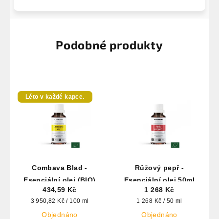
Podobné produkty
Léto v každé kapce.
Combava Blad -
Růžový pepř -
Esenciální olej (BIO)
Esenciální olej 50ml
434,59 Kč
1 268 Kč
Měrná
Měrná
3 950,82 Kč / 100 ml
1 268 Kč / 50 ml
cena:
cena:
Objednáno
Objednáno