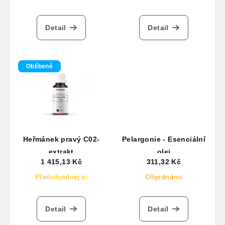
Detail
Detail
Oblíbené
Heřmánek pravý C02-
Pelargonie - Esenciální
extrakt
olej
1 415,13 Kč
311,32 Kč
Předobjednej si
Objednáno
Detail
Detail