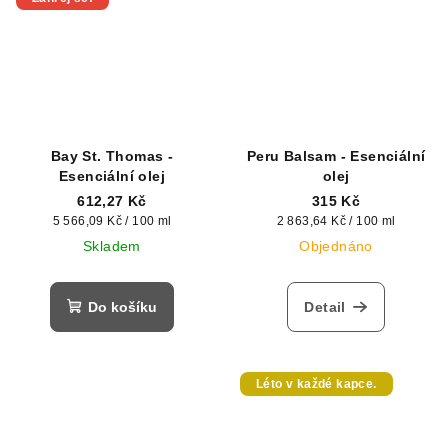
Bay St. Thomas -
Peru Balsam - Esenciální
Esenciální olej
olej
612,27 Kč
315 Kč
Měrná
Měrná
5 566,09 Kč / 100 ml
2 863,64 Kč / 100 ml
cena:
cena:
Skladem
Objednáno
Do košíku
Detail
Léto v každé kapce.