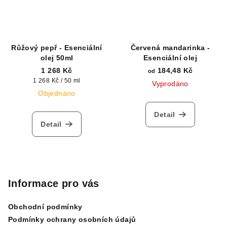
Růžový pepř - Esenciální
Červená mandarinka -
olej 50ml
Esenciální olej
1 268 Kč
184,48 Kč
od
Měrná
1 268 Kč / 50 ml
Vyprodáno
cena:
Objednáno
Detail
Detail
Z
á
p
Informace pro vás
a
Obchodní podmínky
t
Podmínky ochrany osobních údajů
í