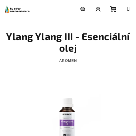
Přejít
na
obsah
Nákupn
Hledat
Přihlášení
Ylang Ylang III - Esenciální
košík
olej
AROMEN