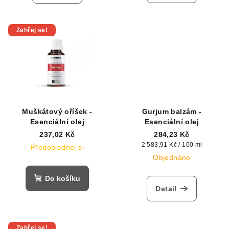
Zahřej se!
Muškátový oříšek -
Gurjum balzám -
Esenciální olej
Esenciální olej
237,02 Kč
284,23 Kč
Měrná
2 583,91 Kč / 100 ml
Předobjednej si
cena:
Objednáno
Do košíku
Detail
Zahřej se!