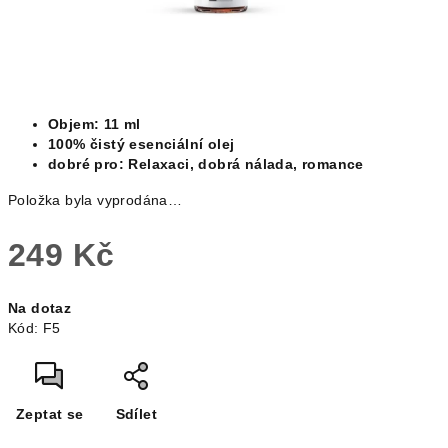
Objem: 11 ml
100% čistý esenciální olej
dobré pro: Relaxaci, dobrá nálada, romance
Položka byla vyprodána…
249 Kč
Měrná
Na dotaz
cena:
Kód:
F5
Zeptat se
Sdílet