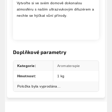
Vytvořte si ve svém domově dokonalou
atmosféru s naším ultrazvukovým difuzérem a
nechte se hýčkat vůní přírody.
Doplňkové parametry
Kategorie
:
Aromaterapie
Hmotnost
:
1 kg
Položka byla vyprodána…
Z