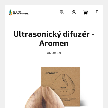
Přejít
na
Nákupní
Hledat
Přihlášení
obsah
Ultrasonický difuzér -
košík
Aromen
AROMEN