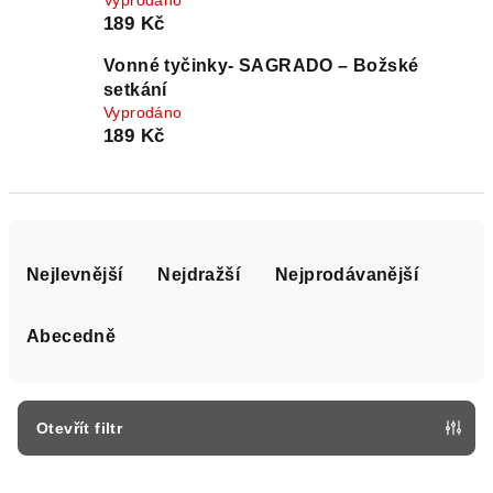
Vyprodáno
189 Kč
Vonné tyčinky- SAGRADO – Božské
setkání
Vyprodáno
189 Kč
Ř
a
Nejlevnější
Nejdražší
Nejprodávanější
z
e
Abecedně
n
í
p
Otevřít filtr
r
V
o