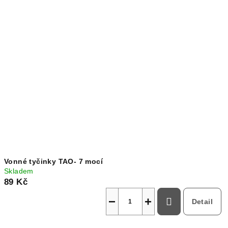
ý
d
p
u
i
k
s
t
p
ů
r
o
d
u
k
t
Vonné tyčinky TAO- 7 mocí
ů
Skladem
89 Kč
−
+
Detail