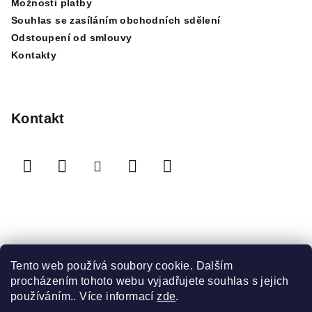
Možnosti platby
v
Souhlas se zasíláním obchodních sdělení
ý
Odstoupení od smlouvy
p
Kontakty
i
s
u
Kontakt
Přijímáme online platby
Tento web používá soubory cookie. Dalším
procházením tohoto webu vyjadřujete souhlas s jejich
používáním.. Více informací
zde
.