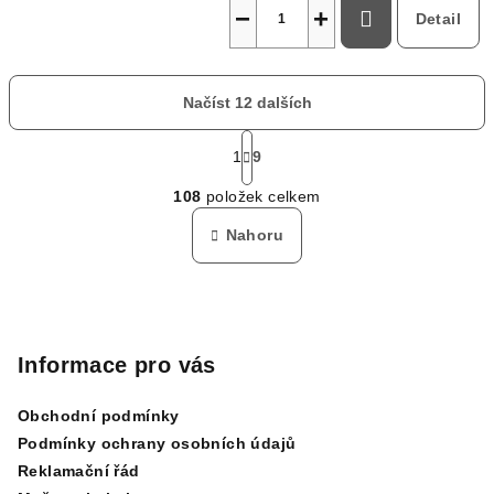
−
+
Detail
Načíst 12 dalších
S
t
1
9
O
r
108
položek celkem
á
v
n
l
Nahoru
k
á
o
d
v
Z
a
á
n
á
c
í
í
p
Informace pro vás
p
a
r
Obchodní podmínky
t
v
Podmínky ochrany osobních údajů
í
k
Reklamační řád
y