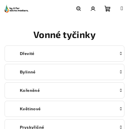
Přejít
na
obsah
Nákupn
Hledat
Přihlášení
Vonné tyčinky
košík
Dřevité
Bylinné
Kořeněné
Květinové
Pryskyřičné