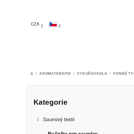
Přejít
na
obsah
CZK
/
AROMATERAPIE
/
VYKUŘOVADLA
/
VONNÉ TY
DOMŮ
P
o
Kategorie
Přeskočit
kategorie
s
Saunový textil
t
Ručníky pro saunéry