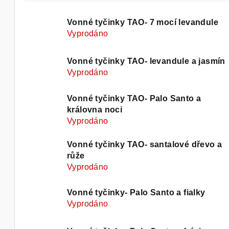
z
V
e
Vonné tyčinky TAO- 7 mocí levandule
Vyprodáno
ý
n
p
í
Vonné tyčinky TAO- levandule a jasmín
Vyprodáno
i
p
s
r
Vonné tyčinky TAO- Palo Santo a
královna noci
p
o
Vyprodáno
r
d
Vonné tyčinky TAO- santalové dřevo a
o
u
růže
Vyprodáno
d
k
u
Vonné tyčinky- Palo Santo a fialky
t
Vyprodáno
k
ů