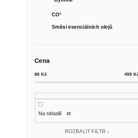
CO²
Směsi esenciálních olejů
Cena
89
Kč
459
K
Na skladě
22
ROZBALIT FILTR