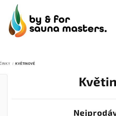
ČINKY
/
KVĚTINOVÉ
Květi
Nejprodáv