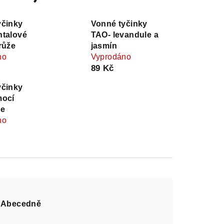
yčinky
Vonné tyčinky
ntalové
TAO- levandule a
růže
jasmín
no
Vyprodáno
89 Kč
yčinky
mocí
le
no
Abecedně