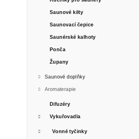
r
a
Saunové kilty
n
Saunovací čepice
n
Saunérské kalhoty
í
Ponča
p
Župany
a
Saunové doplňky
n
Aromaterapie
e
Difuzéry
l
Vykuřovadla
Vonné tyčinky