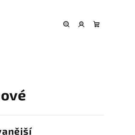
Hledat
Přihlášení
Nákupní
košík
nové
anější