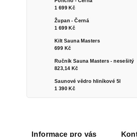
Poncho - Černá
1 699 Kč
Župan - Černá
1 699 Kč
Kilt Sauna Masters
699 Kč
Ručník Sauna Masters - nesešitý
823,14 Kč
Saunové vědro hliníkové 5l
1 390 Kč
Z
á
Informace pro vás
Kont
p