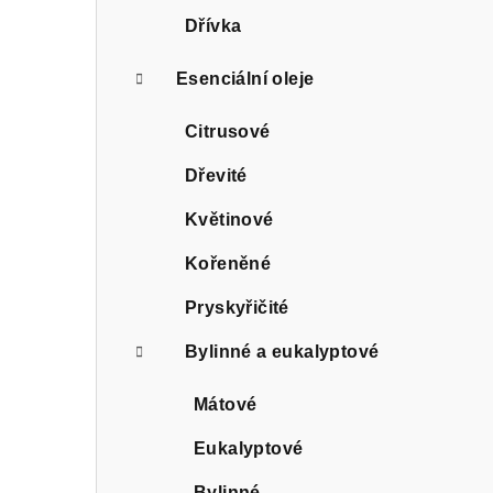
Dřívka
Esenciální oleje
Citrusové
Dřevité
Květinové
Kořeněné
Pryskyřičité
Bylinné a eukalyptové
Mátové
Eukalyptové
Bylinné