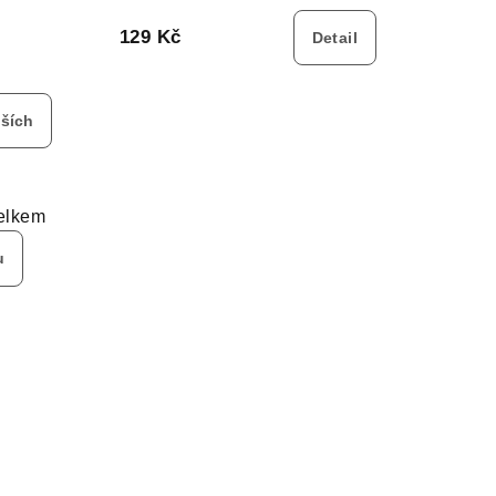
129 Kč
Detail
lších
elkem
u