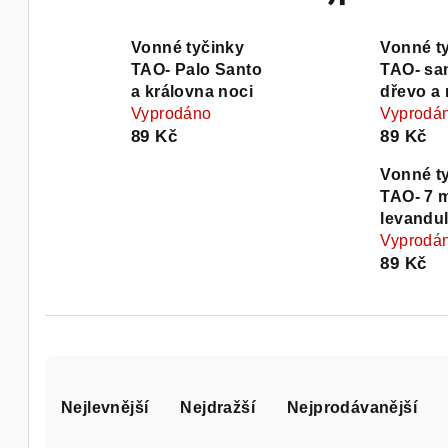
Vonné tyčinky
Vonné t
TAO- Palo Santo
TAO- sa
a královna noci
dřevo a 
Vyprodáno
Vyprodá
89 Kč
89 Kč
Vonné t
TAO- 7 
levandu
Vyprodá
89 Kč
Ř
Nejlevnější
Nejdražší
Nejprodávanější
a