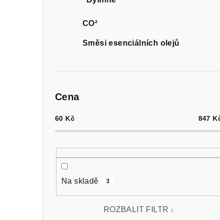
CO²
Směsi esenciálních olejů
Cena
60
Kč
847
K
Na skladě
3
ROZBALIT FILTR