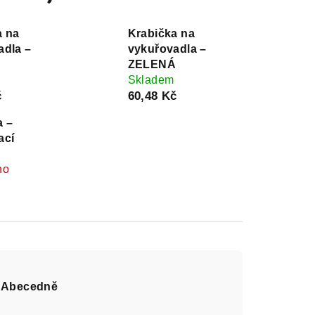
a na
Krabička na
adla –
vykuřovadla –
ZELENÁ
Skladem
č
60,48 Kč
a –
ací
no
Abecedně