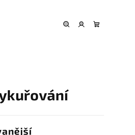
Hledat
Přihlášení
Nákupní
košík
ykuřování
anější