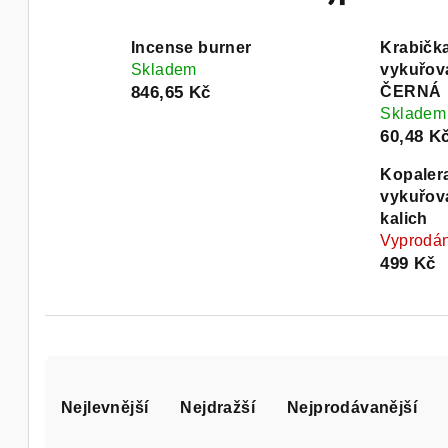
Incense burner
Krabičk
Skladem
vykuřov
846,65 Kč
ČERNÁ
Skladem
60,48 K
Kopaler
vykuřov
kalich
Vyprodá
499 Kč
Ř
Nejlevnější
Nejdražší
Nejprodávanější
a