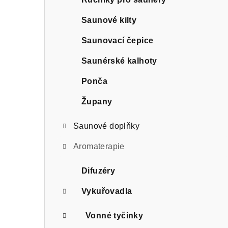
r
a
Saunové kilty
n
Saunovací čepice
n
Saunérské kalhoty
í
Ponča
p
Župany
a
Saunové doplňky
n
Aromaterapie
e
Difuzéry
l
Vykuřovadla
Vonné tyčinky