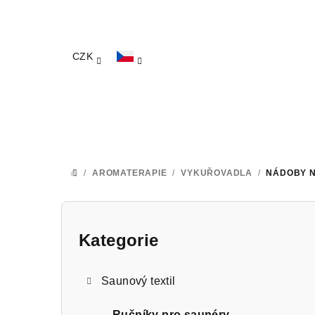
Přejít
na
obsah
CZK
/
AROMATERAPIE
/
VYKUŘOVADLA
/
NÁDOBY N
DOMŮ
P
o
Kategorie
Přeskočit
kategorie
s
Saunový textil
t
Ručníky pro saunéry