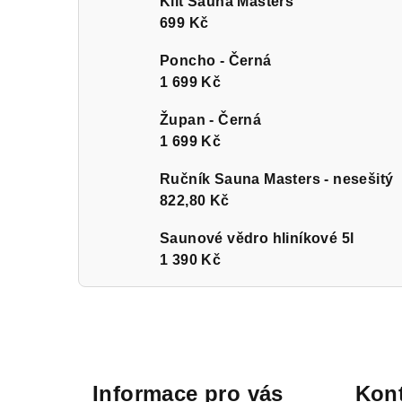
Kilt Sauna Masters
699 Kč
Poncho - Černá
1 699 Kč
Župan - Černá
1 699 Kč
Ručník Sauna Masters - nesešitý
822,80 Kč
Saunové vědro hliníkové 5l
1 390 Kč
Z
á
Informace pro vás
Kont
p