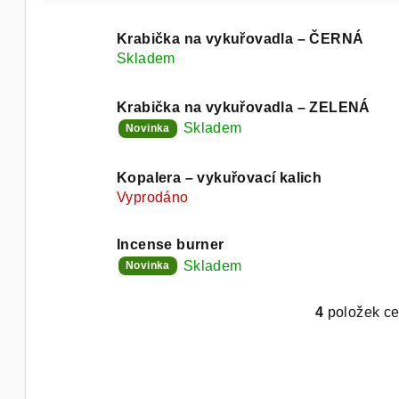
z
V
e
Krabička na vykuřovadla – ČERNÁ
ý
Skladem
n
p
í
Krabička na vykuřovadla – ZELENÁ
i
Skladem
Novinka
p
s
r
Kopalera – vykuřovací kalich
p
Vyprodáno
o
r
d
Incense burner
o
Skladem
Novinka
u
d
k
4
položek c
O
u
t
v
k
l
ů
á