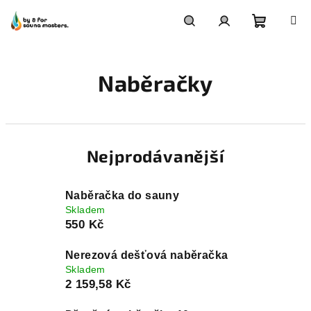
Přejít
na
obsah
Nákupn
Hledat
Přihlášení
Naběračky
košík
Nejprodávanější
Naběračka do sauny
Skladem
550 Kč
Nerezová dešťová naběračka
Skladem
2 159,58 Kč