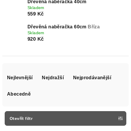
Dřevěná naběračka 40cm
Skladem
559 Kč
Dřevěná naběračka 60cm
Bříza
Skladem
920 Kč
Ř
a
Nejlevnější
Nejdražší
Nejprodávanější
z
e
Abecedně
n
í
p
Otevřít filtr
r