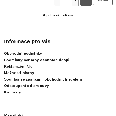
4
položek celkem
O
v
Z
l
á
á
p
d
Informace pro vás
a
a
c
Obchodní podmínky
t
í
Podmínky ochrany osobních údajů
í
p
Reklamační řád
r
Možnosti platby
v
Souhlas se zasíláním obchodních sdělení
k
Odstoupení od smlouvy
y
Kontakty
v
ý
p
i
Kontakt