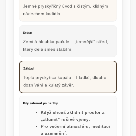
Jemně pryskyřičný úvod s čistým, klidným
nádechem kadidla.
Srdce
Zemitá hloubka pačule – „temnější“ střed,
který dělá směs stabilní.
Základ
Teplá pryskyřice kopálu – hladké, dlouhé
doznívání a kulatý závěr.
Kdy sáhnout po Earthy
Když chceš
zklidnit
prostor a
„ztlumit“ rušivé vjemy.
Pro večerní atmosféru, meditaci
a
uzemnění
.