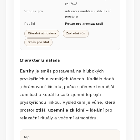
kouřové
Vhodné pro
relaxaci • meditaci • zklidnění
prostoru
Použití
Pouze pro aromaterapii
Rituální atmosféra
Základní tón
Směs pro klid
Charakter & nálada
Earthy
je směs postavená na hlubokých
pryskyřicích a zemitých tónech. Kadidlo dodá
„chrámovou“ čistotu, pačule přinese temnější
zemitost a kopál to celé zjemní teplejší
pryskyřičnou linkou. Výsledkem je vůně, která
prostor
ztiší, uzemní a zklidní
– ideální pro
relaxační rituály a večerní atmosféru.
Top