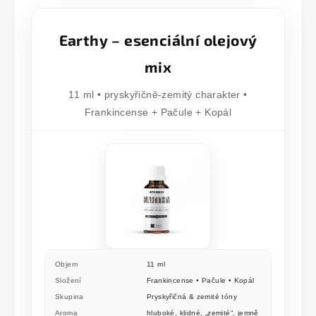
Earthy – esenciální olejový
mix
11 ml • pryskyřičně-zemitý charakter •
Frankincense + Pačule + Kopál
Objem
11 ml
Složení
Frankincense • Pačule • Kopál
Skupina
Pryskyřičná & zemité tóny
Aroma
hluboké, klidné, „zemité“, jemně