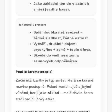
Jako základní tón do vlastních
směsí (earthy base).
Jak působí v prostoru
Spíš
hloubka
než svěžest –
žádná sladkost, žádná ostrost.
Vytváří „rituální“ dojem:
pryskyřice + země + teplo dřeva.
Skvělé do wellness zón a
saunových odpočíváren.
Použití (aromaterapie)
Začni níž: Earthy je typ směsi, která se krásně
rozvine postupně. Pokud kombinuješ s jinými
vůněmi, ber ji jako
základ
– malá dávka často
stačí pro hluboký efekt.
Co je uvnitř (a jak chutná každá složka zvlášť)