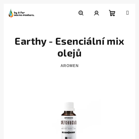
Přejít
na
Nákupní
Hledat
Přihlášení
obsah
Earthy - Esenciální mix
košík
olejů
AROMEN