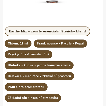
Earthy Mix – zemitý esenciální/éterický blend
Objem: 11 ml
Frankincense • Pačule • Kopál
Pryskyřičná & zemitá vůně
Hluboké • klidné • jemně kouřové aroma
Relaxace • meditace • zklidnění prostoru
Pouze pro aromaterapii
Základní tón • rituální atmosféra