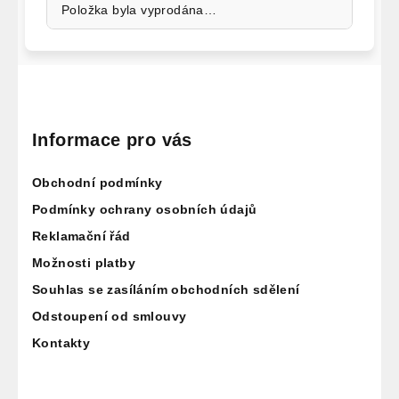
Položka byla vyprodána…
Z
á
p
Informace pro vás
a
Obchodní podmínky
t
í
Podmínky ochrany osobních údajů
Reklamační řád
Možnosti platby
Souhlas se zasíláním obchodních sdělení
Odstoupení od smlouvy
Kontakty