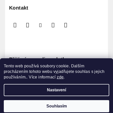
Kontakt
Přijímáme online platby
Tento web používá soubory cookie. Dalším
procházením tohoto webu vyjadřujete souhlas s jejich
používáním.. Více informací
zde
.
Nastavení
Copyright 2026
Sauna Masters
. Všechna práva
vyhrazena.
Souhlasím
Vytvořil Shoptet