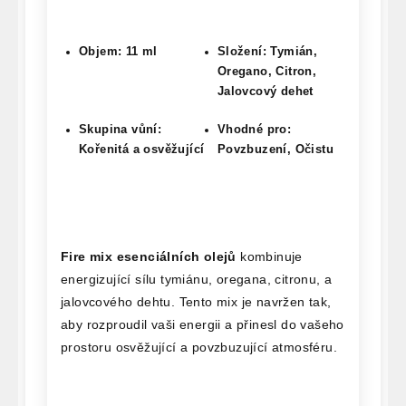
Objem: 11 ml
Složení: Tymián,
Oregano, Citron,
Jalovcový dehet
Skupina vůní:
Vhodné pro:
Kořenitá a osvěžující
Povzbuzení, Očistu
Fire mix esenciálních olejů
kombinuje
energizující sílu tymiánu, oregana, citronu, a
jalovcového dehtu. Tento mix je navržen tak,
aby rozproudil vaši energii a přinesl do vašeho
prostoru osvěžující a povzbuzující atmosféru.