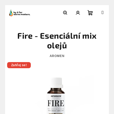
Přejít
na
Nákupní
Hledat
Přihlášení
obsah
Fire - Esenciální mix
košík
olejů
AROMEN
Zahřej se!