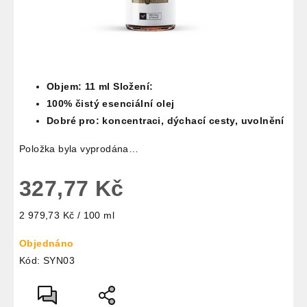
Objem: 11 ml Složení:
100% čistý esenciální olej
Dobré pro: koncentraci, dýchací cesty, uvolnění
Položka byla vyprodána…
327,77 Kč
Měrná
2 979,73 Kč / 100 ml
cena:
Objednáno
Kód:
SYN03