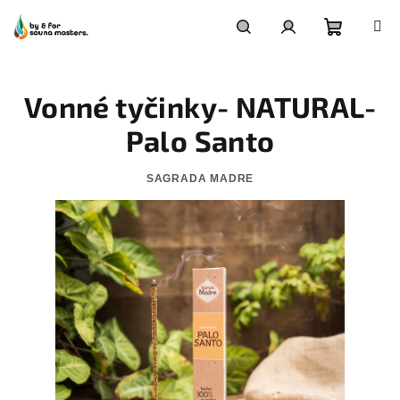
Přejít
na
obsah
Nákupn
Hledat
Přihlášení
Vonné tyčinky- NATURAL-
košík
Palo Santo
SAGRADA MADRE