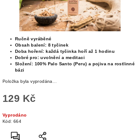
Ručně vyráběné
Obsah balení: 8 tyčinek
Doba hoření: každá tyčinka hoří až 1 hodinu
Dobré pro: uvolnění a meditaci
Složení:
100% Palo Santo (Peru) a pojiva na rostlinné
bázi
Položka byla vyprodána…
129 Kč
Měrná
Vyprodáno
cena:
Kód:
664