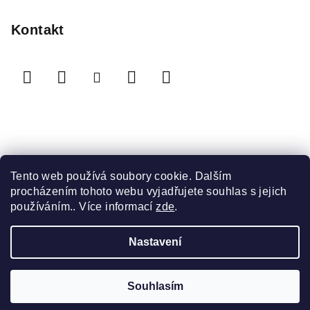
Kontakt
Přijímáme online platby
Tento web používá soubory cookie. Dalším
procházením tohoto webu vyjadřujete souhlas s jejich
používáním.. Více informací
zde
.
Nastavení
Copyright 2026
Sauna Masters
. Všechna práva
vyhrazena.
Souhlasím
Vytvořil Shoptet