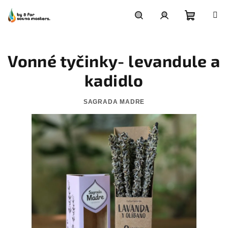
Přejít
na
obsah
Nákupn
Hledat
Přihlášení
Vonné tyčinky- levandule a
košík
kadidlo
SAGRADA MADRE