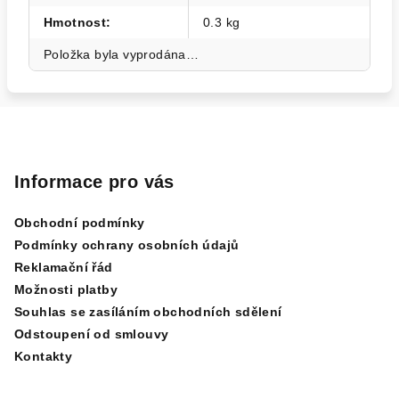
Hmotnost
:
0.3 kg
Položka byla vyprodána…
Z
á
p
Informace pro vás
a
Obchodní podmínky
t
Podmínky ochrany osobních údajů
í
Reklamační řád
Možnosti platby
Souhlas se zasíláním obchodních sdělení
Odstoupení od smlouvy
Kontakty