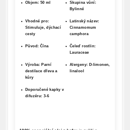
Objem: 50 ml
Skupina vůní:
Bylinné
Vhodné pro:
Latinský název:
Stimuluje, dýchací
Cinnamomum
cesty
camphora
Původ: Čína
Čeleď rostlin:
Lauraceae
Výroba: Parní
Alergeny: D-limonen,
destilace dřeva a
linalool
kůry
Doporučené kapky v
difuzéru: 3-6