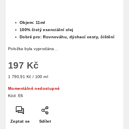
Objem: 11ml
100% čistý esenciální olej
Dobré pro: Rovnováhu, dýchací cesty, čištění
Položka byla vyprodána…
197 Kč
Měrná
1 790,91 Kč / 100 ml
cena:
Momentálně nedostupné
Kód:
E6
Zeptat se
Sdílet