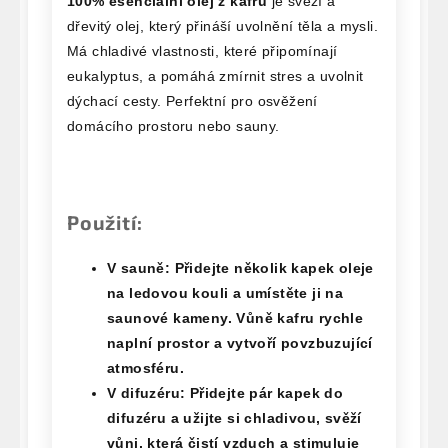
100% esenciální olej z kafru
je svěží a
dřevitý olej, který přináší uvolnění těla a mysli.
Má chladivé vlastnosti, které připomínají
eukalyptus, a pomáhá zmírnit stres a uvolnit
dýchací cesty. Perfektní pro osvěžení
domácího prostoru nebo sauny.
Použití:
V sauně:
Přidejte několik kapek oleje
na ledovou kouli a umístěte ji na
saunové kameny. Vůně kafru rychle
naplní prostor a vytvoří povzbuzující
atmosféru.
V difuzéru:
Přidejte pár kapek do
difuzéru a užijte si chladivou, svěží
vůni, která čistí vzduch a stimuluje