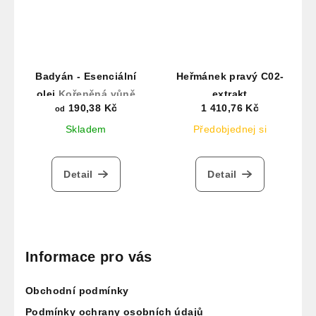
Badyán - Esenciální
Heřmánek pravý C02-
olej
Kořeněná vůně
extrakt
190,38 Kč
1 410,76 Kč
od
Skladem
Předobjednej si
Detail
Detail
Z
á
p
Informace pro vás
a
Obchodní podmínky
t
Podmínky ochrany osobních údajů