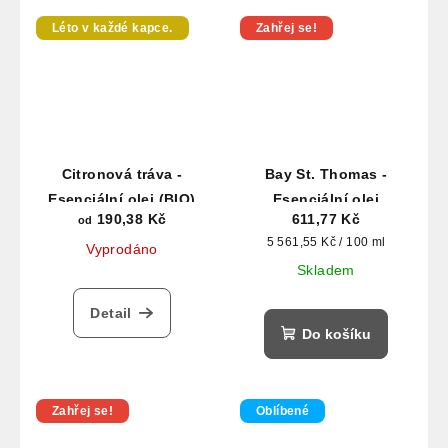
Léto v každé kapce.
Zahřej se!
Citronová tráva -
Bay St. Thomas -
Esenciální olej (BIO)
Esenciální olej
190,38 Kč
611,77 Kč
od
Měrná
5 561,55 Kč / 100 ml
Vyprodáno
cena:
Skladem
Detail
Do košíku
Zahřej se!
Oblíbené