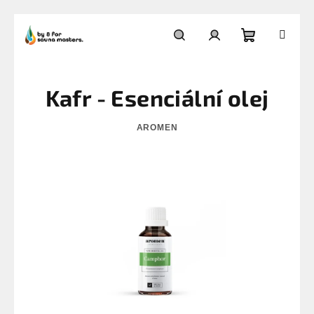
Přejít
na
Nákupní
Hledat
Přihlášení
obsah
Kafr - Esenciální olej
košík
AROMEN