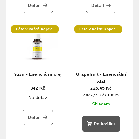
Detail
Detail
Léto v každé kapce.
Léto v každé kapce.
Yuzu - Esenciální olej
Grapefruit - Esenciální
olej
342 Kč
225,45 Kč
Měrná
2 049,55 Kč / 100 ml
Na dotaz
cena:
Skladem
Detail
Do košíku