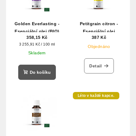
Golden Everlasting -
Petitgrain citron -
Esenciální olej (BIO)
Esenciální olej
358,15 Kč
387 Kč
Měrná
3 255,91 Kč / 100 ml
Objednáno
cena:
Skladem
Detail
Do košíku
Léto v každé kapce.