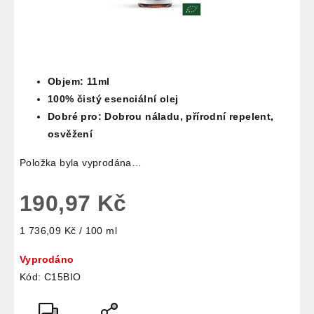
Objem: 11ml
100% čistý esenciální olej
Dobré pro: Dobrou náladu, přírodní repelent,
osvěžení
Položka byla vyprodána…
190,97 Kč
Měrná
1 736,09 Kč / 100 ml
cena:
Vyprodáno
Kód:
C15BIO