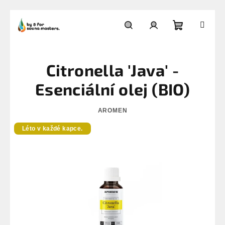
Přejít
na
Nákupní
Hledat
Přihlášení
obsah
Citronella 'Java' -
košík
Esenciální olej (BIO)
AROMEN
Léto v každé kapce.