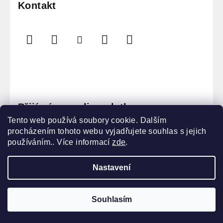
Kontakt
Přijímáme online platby
Tento web používá soubory cookie. Dalším
procházením tohoto webu vyjadřujete souhlas s jejich
používáním.. Více informací
zde
.
Nastavení
Copyright 2026
Sauna Masters
. Všechna práva
vyhrazena.
Souhlasím
Vytvořil Shoptet