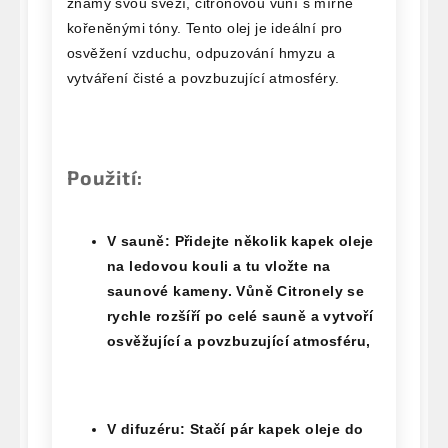
známý svou svěží, citronovou vůní s mírně
kořeněnými tóny. Tento olej je ideální pro
osvěžení vzduchu, odpuzování hmyzu a
vytváření čisté a povzbuzující atmosféry.
Použití:
V sauně
: Přidejte několik kapek oleje
na ledovou kouli a tu vložte na
saunové kameny. Vůně Citronely se
rychle rozšíří po celé sauně a vytvoří
osvěžující a povzbuzující atmosféru,
V difuzéru
: Stačí pár kapek oleje do