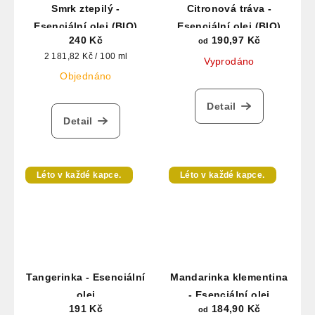
Smrk ztepilý -
Citronová tráva -
Esenciální olej (BIO)
Esenciální olej (BIO)
240 Kč
190,97 Kč
od
Měrná
2 181,82 Kč / 100 ml
Vyprodáno
cena:
Objednáno
Detail
Detail
Léto v každé kapce.
Léto v každé kapce.
Tangerinka - Esenciální
Mandarinka klementina
olej
- Esenciální olej
191 Kč
184,90 Kč
od