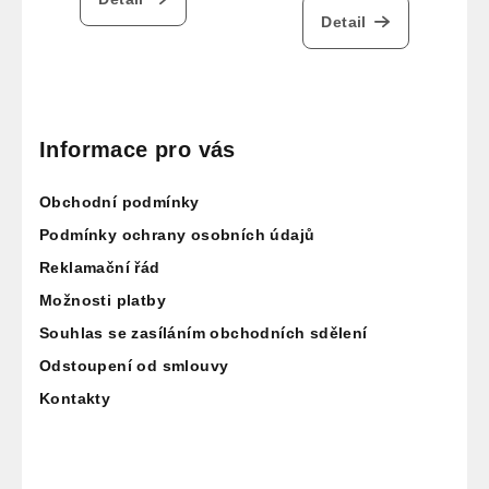
Detail
Z
á
p
Informace pro vás
a
Obchodní podmínky
t
í
Podmínky ochrany osobních údajů
Reklamační řád
Možnosti platby
Souhlas se zasíláním obchodních sdělení
Odstoupení od smlouvy
Kontakty