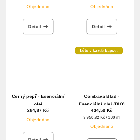
Objednáno
Objednáno
Detail
Detail
Léto v každé kapce.
Černý pepř - Esenciální
Combava Blad -
olej
Esenciální olej (BIO)
284,87 Kč
434,59 Kč
Měrná
3 950,82 Kč / 100 ml
Objednáno
cena:
Objednáno
Detail