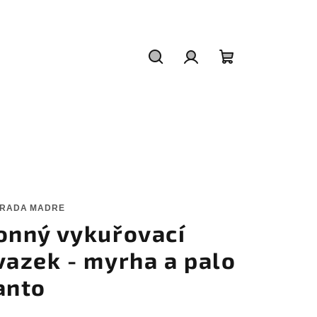
Hledat
Přihlášení
Nákupní
košík
RADA MADRE
onný vykuřovací
vazek - myrha a palo
anto