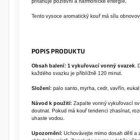
přitahuje pozitivní a harmonické energie.
Tento vysoce aromatický kouř má sílu obnovova
POPIS PRODUKTU
Obsah balení: 1 vykuřovací vonný svazek
. 
každého svazku je přibližně 120 minut.
Složení:
palo santo, myrha, cedr, vavřín, eukal
Návod k použití:
Zapalte vonný vykuřovací sv
doutnat. Pokud má kouř tendenci zhasínat, ro
uhaste vodou.
Upozornění:
Uchovávejte mimo dosah dětí a z