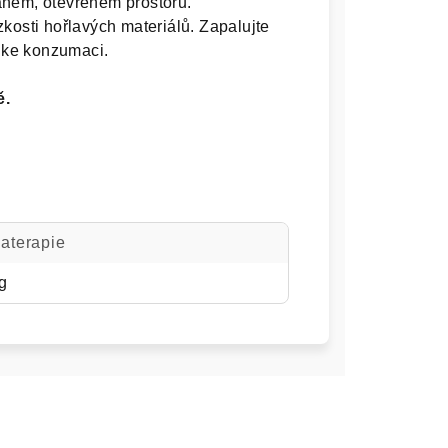
aném, otevřeném prostoru.
kosti hořlavých materiálů. Zapalujte
 ke konzumaci.
ě.
aterapie
g