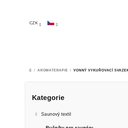
Přejít
na
obsah
CZK
/
AROMATERAPIE
/
VONNÝ VYKUŘOVACÍ SVAZEK
DOMŮ
P
o
Kategorie
Přeskočit
kategorie
s
Saunový textil
t
Ručníky pro saunéry