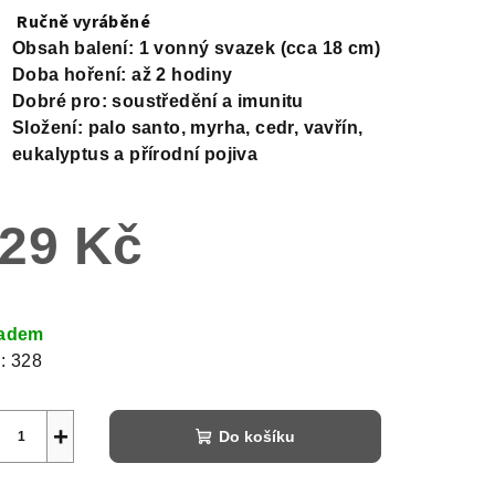
Ručně vyráběné
Obsah balení: 1 vonný svazek (cca 18 cm)
Doba hoření: až 2 hodiny
Dobré pro: soustředění a imunitu
Složení: palo santo, myrha, cedr, vavřín,
eukalyptus a přírodní pojiva
29 Kč
ná
a:
ladem
:
328
+
Do košíku