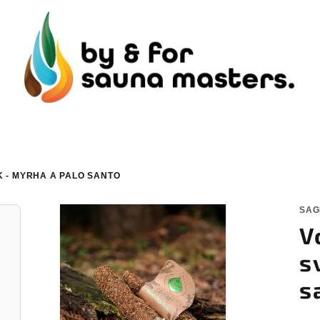
 - MYRHA A PALO SANTO
SAG
V
s
s