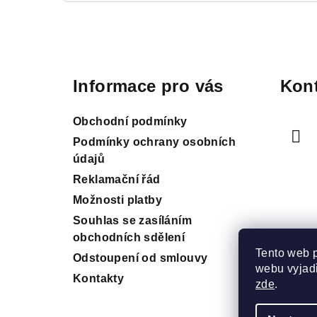
Z
á
Informace pro vás
Kont
p
a
Obchodní podmínky
t
Podmínky ochrany osobních
údajů
í
Reklamační řád
Možnosti platby
Souhlas se zasíláním
obchodních sdělení
Tento web 
Odstoupení od smlouvy
webu vyjadř
Kontakty
zde
.