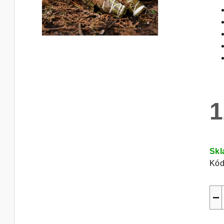
1
Měr
cen
Sk
Kód
−