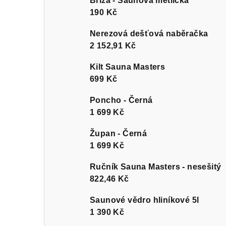
Bříza - Saunová metlička
190 Kč
Nerezová dešťová naběračka
2 152,91 Kč
Kilt Sauna Masters
699 Kč
Poncho - Černá
1 699 Kč
Župan - Černá
1 699 Kč
Ručník Sauna Masters - nesešitý
822,46 Kč
Saunové vědro hliníkové 5l
1 390 Kč