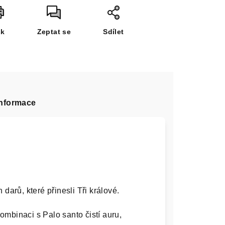
sk
Zeptat se
Sdílet
informace
darů, které přinesli Tři králové.
 kombinaci s Palo santo čistí auru,