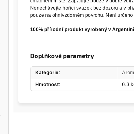
chladném místě. Zapalujte pouze v dobře větr
Nenechávejte hořící svazek bez dozoru a v blíz
pouze na ohnivzdorném povrchu. Není určeno
100% přírodní produkt vyrobený v Argentin
Doplňkové parametry
Kategorie
:
Arom
Hmotnost
:
0.3 k
Á
ékařská