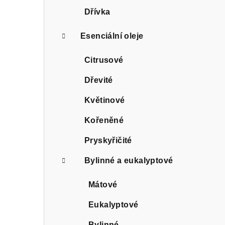
Dřívka
Esenciální oleje
Citrusové
Dřevité
Květinové
Kořeněné
Pryskyřičité
Bylinné a eukalyptové
Mátové
Eukalyptové
Bylinné