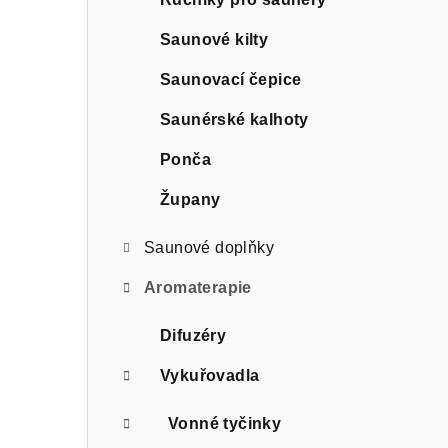
r
a
Saunové kilty
n
Saunovací čepice
n
Saunérské kalhoty
í
Ponča
p
Župany
a
Saunové doplňky
n
Aromaterapie
e
Difuzéry
l
Vykuřovadla
Vonné tyčinky