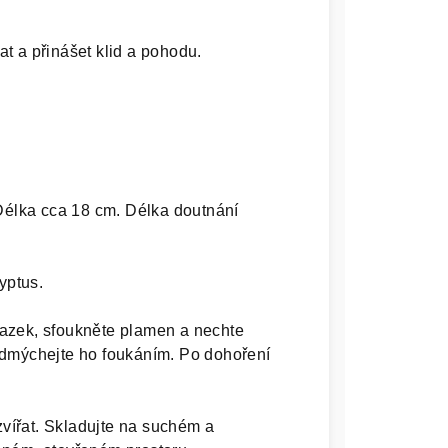
t a přinášet klid a pohodu.
Délka cca 18 cm. Délka doutnání
yptus.
azek, sfoukněte plamen a nechte
zdmýchejte ho foukáním. Po dohoření
vířat. Skladujte na suchém a