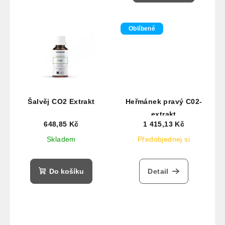
Oblíbené
Šalvěj CO2 Extrakt
Heřmánek pravý C02-
extrakt
648,85 Kč
1 415,13 Kč
Skladem
Předobjednej si
Do košíku
Detail