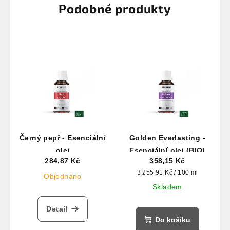
Podobné produkty
Černý pepř - Esenciální
Golden Everlasting -
olej
Esenciální olej (BIO)
284,87 Kč
358,15 Kč
Měrná
3 255,91 Kč / 100 ml
Objednáno
cena:
Skladem
Detail
Do košíku