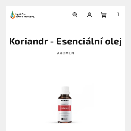
Přejít
na
Nákupní
Hledat
Přihlášení
obsah
Koriandr - Esenciální olej
košík
AROMEN