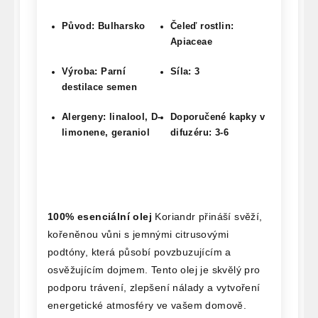
Původ: Bulharsko
Čeleď rostlin:
Apiaceae
Výroba: Parní
Síla: 3
destilace semen
Alergeny: linalool, D-
Doporučené kapky v
limonene, geraniol
difuzéru: 3-6
100% esenciální olej
Koriandr přináší svěží,
kořeněnou vůni s jemnými citrusovými
podtóny, která působí povzbuzujícím a
osvěžujícím dojmem. Tento olej je skvělý pro
podporu trávení, zlepšení nálady a vytvoření
energetické atmosféry ve vašem domově.