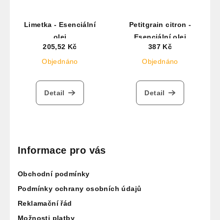
Limetka - Esenciální
Petitgrain citron -
olej
Esenciální olej
205,52 Kč
387 Kč
Objednáno
Objednáno
Detail
Detail
Z
á
p
Informace pro vás
a
Obchodní podmínky
t
í
Podmínky ochrany osobních údajů
Reklamační řád
Možnosti platby