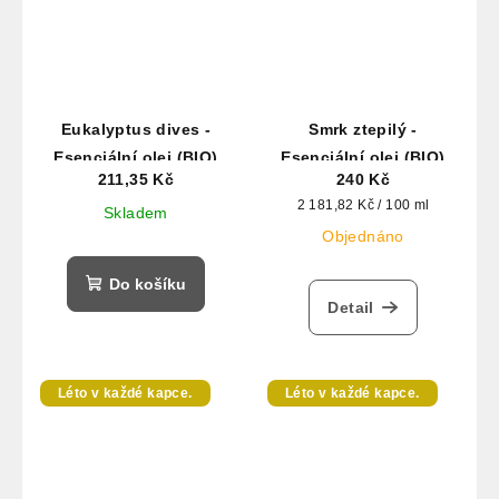
Eukalyptus dives -
Smrk ztepilý -
Esenciální olej (BIO)
Esenciální olej (BIO)
211,35 Kč
240 Kč
Měrná
2 181,82 Kč / 100 ml
Skladem
cena:
Objednáno
Do košíku
Detail
Léto v každé kapce.
Léto v každé kapce.