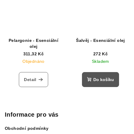
Pelargonie - Esenciální
Šalvěj - Esenciální olej
olej
311,32 Kč
272 Kč
Objednáno
Skladem
Detail
Do košíku
Z
á
p
Informace pro vás
a
Obchodní podmínky
t