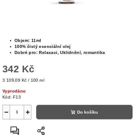
Objem: 11ml
100% čistý esenciální olej
Dobré pro: Relaxaci, Uklidnění, romantika
342 Kč
Měrná
3 109,09 Kč / 100 ml
cena:
Vyprodáno
Kód:
F13
−
+
Do košíku