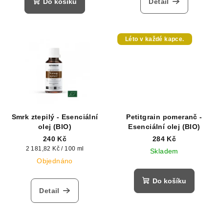
Do košíku
Detail
Léto v každé kapce.
Smrk ztepilý - Esenciální
Petitgrain pomeranč -
olej (BIO)
Esenciální olej (BIO)
240 Kč
284 Kč
Měrná
2 181,82 Kč / 100 ml
Skladem
cena:
Objednáno
Do košíku
Detail