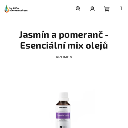
Přejít
na
obsah
Nákupn
Hledat
Přihlášení
Jasmín a pomeranč -
košík
Esenciální mix olejů
AROMEN