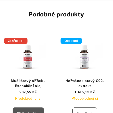
Podobné produkty
Zahřej se!
Oblíbené
Muškátový oříšek -
Heřmánek pravý C02-
Esenciální olej
extrakt
237,55 Kč
1 415,13 Kč
Předobjednej si
Předobjednej si