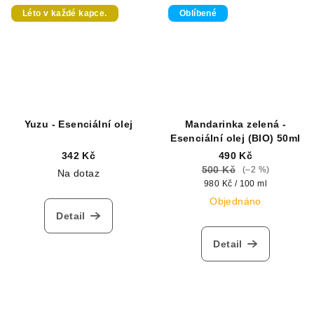
Léto v každé kapce.
Oblíbené
Yuzu - Esenciální olej
Mandarinka zelená -
Esenciální olej (BIO) 50ml
342 Kč
490 Kč
500 Kč
(–2 %)
Na dotaz
Měrná
980 Kč / 100 ml
cena:
Objednáno
Detail
Detail