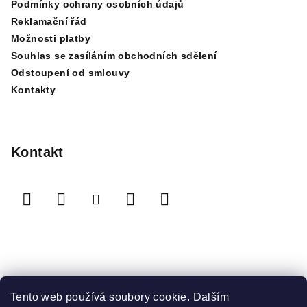
Podmínky ochrany osobních údajů
í
Reklamační řád
Možnosti platby
Souhlas se zasíláním obchodních sdělení
Odstoupení od smlouvy
Kontakty
Kontakt
Přijímáme online platby
Tento web používá soubory cookie. Dalším