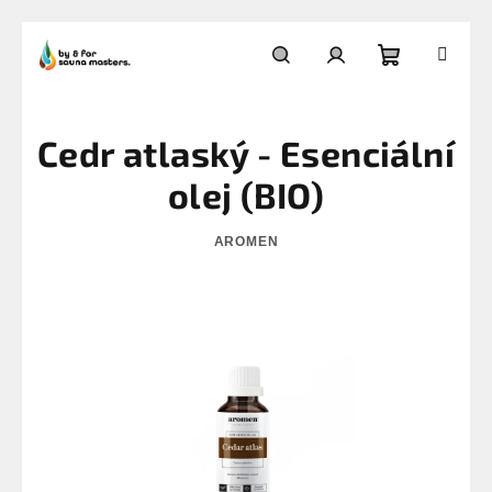
Přejít
na
Nákupní
Hledat
Přihlášení
obsah
Cedr atlaský - Esenciální
košík
olej (BIO)
AROMEN