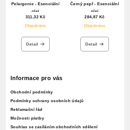
Pelargonie - Esenciální
Černý pepř - Esenciální
olej
olej
311,32 Kč
284,87 Kč
Objednáno
Objednáno
Detail
Detail
Z
á
p
Informace pro vás
a
Obchodní podmínky
t
í
Podmínky ochrany osobních údajů
Reklamační řád
Možnosti platby
Souhlas se zasíláním obchodních sdělení