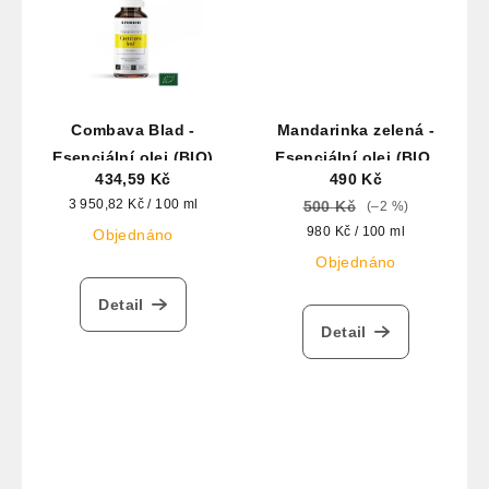
Combava Blad -
Mandarinka zelená -
Esenciální olej (BIO)
Esenciální olej (BIO)
434,59 Kč
490 Kč
50ml
Měrná
3 950,82 Kč / 100 ml
500 Kč
(–2 %)
cena:
Měrná
980 Kč / 100 ml
Objednáno
cena:
Objednáno
Detail
Detail