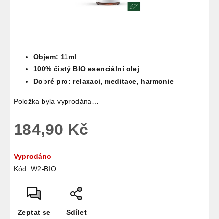
Objem: 11ml
100% čistý BIO esenciální olej
Dobré pro: relaxaci, meditace, harmonie
Položka byla vyprodána…
184,90 Kč
Měrná
Vyprodáno
cena:
Kód:
W2-BIO
Zeptat se
Sdílet