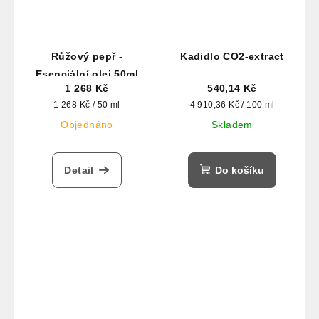
Růžový pepř -
Kadidlo CO2-extract
Esenciální olej 50ml
1 268 Kč
540,14 Kč
Měrná
Měrná
1 268 Kč / 50 ml
4 910,36 Kč / 100 ml
cena:
cena:
Objednáno
Skladem
Detail
Do košíku