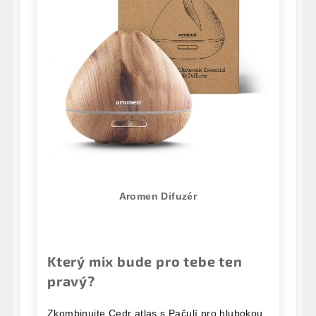
Aromen Difuzér
Který mix bude pro tebe ten
pravý?
Zkombinujte Cedr atlas s Pačulí pro hlubokou