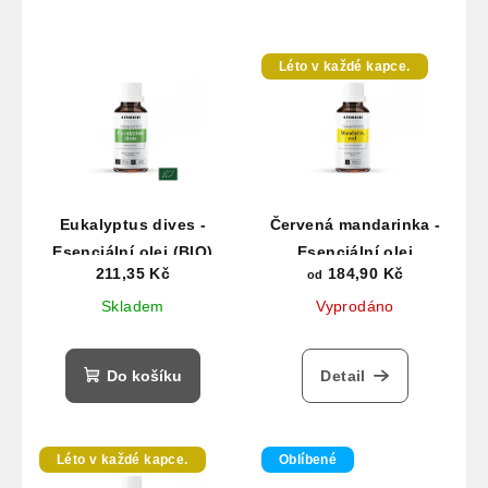
Léto v každé kapce.
Eukalyptus dives -
Červená mandarinka -
Esenciální olej (BIO)
Esenciální olej
211,35 Kč
184,90 Kč
od
Skladem
Vyprodáno
Do košíku
Detail
Léto v každé kapce.
Oblíbené